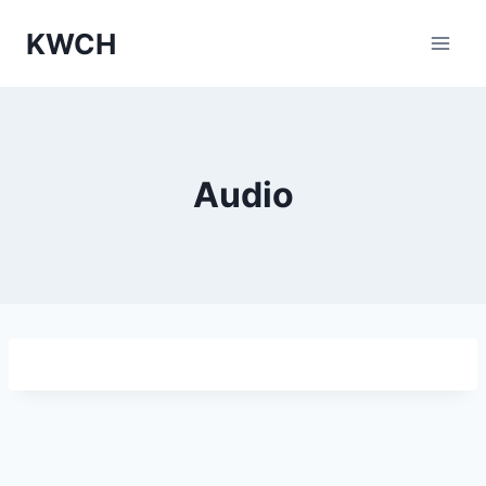
Przejdź
KWCH
do
treści
Audio