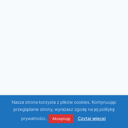
Nasza strona korzysta z plików cookies. Kontynuując
© 2026 KWCH Motyw WordPress, autor:
przeglądanie strony, wyrażasz zgodę na jej politykę
Kadence WP
prywatności..
Czytaj więcej
Akceptuję