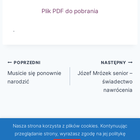
Plik PDF do pobrania
.
POPRZEDNI
NASTĘPNY
Musicie się ponownie
Józef Mrózek senior –
narodzić
świadectwo
nawrócenia
Nasza strona korzysta z plików cookies. Kontynuując
© 2026 KWCH Motyw WordPress, autor:
przeglądanie strony, wyrażasz zgodę na jej politykę
Kadence WP