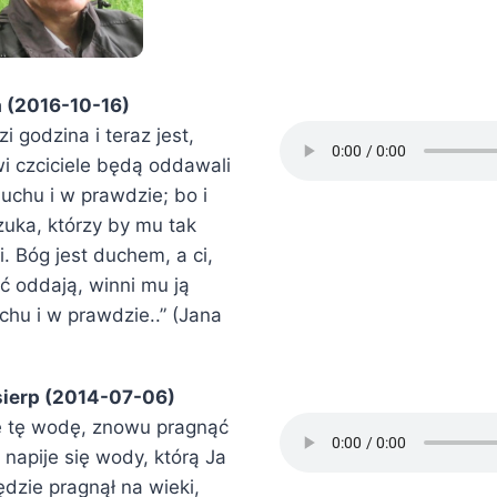
a (2016-10-16)
 godzina i teraz jest,
i czciciele będą oddawali
uchu i w prawdzie; bo i
zuka, którzy by mu tak
. Bóg jest duchem, a ci,
ć oddają, winni mu ją
hu i w prawdzie..” (Jana
sierp (2014-07-06)
ję tę wodę, znowu pragnąć
 napije się wody, którą Ja
dzie pragnął na wieki,