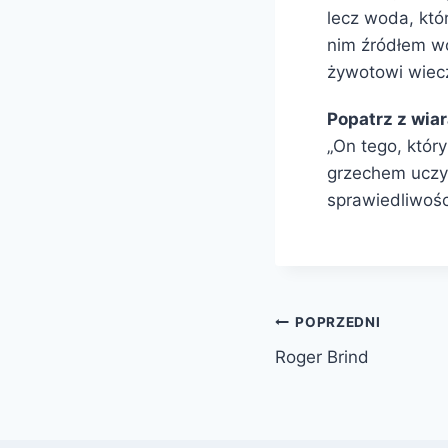
lecz woda, któ
nim źródłem w
żywotowi wiec
Popatrz z wia
„On tego, który
grzechem uczyn
sprawiedliwośc
POPRZEDNI
Roger Brind