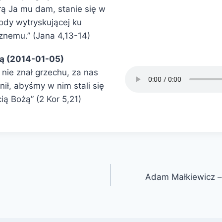
rą Ja mu dam, stanie się w
ody wytryskującej ku
znemu.” (Jana 4,13-14)
rą (2014-01-05)
 nie znał grzechu, za nas
ił, abyśmy w nim stali się
ią Bożą” (2 Kor 5,21)
Adam Małkiewicz –