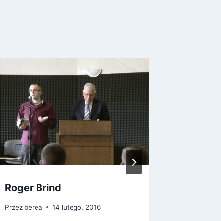
Roger Brind
Musicie
narodz
Przez
berea
14 lutego, 2016