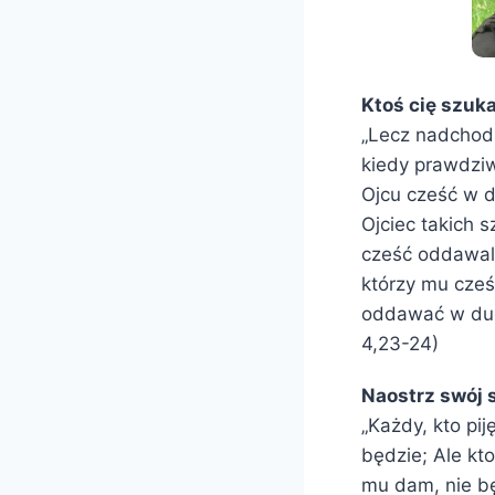
Ktoś cię szuk
„Lecz nadchodzi
kiedy prawdziw
Ojcu cześć w d
Ojciec takich s
cześć oddawali
którzy mu cześ
oddawać w duc
4,23-24)
Naostrz swój 
„Każdy, kto pi
będzie; Ale kto
mu dam, nie bę