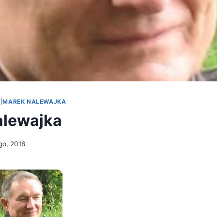
A
|
MAREK NALEWAJKA
alewajka
ego, 2016