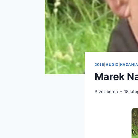
2016
|
AUDIO
|
KAZANI
Marek N
Przez
berea
18 lut