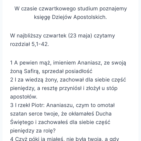
W czasie czwartkowego studium poznajemy
księgę Dziejów Apostolskich.
W najbliższy czwartek (23 maja) czytamy
rozdział 5,1-42.
1 A pewien mąż, imieniem Ananiasz, ze swoją
żoną Safirą, sprzedał posiadłość
2 I za wiedzą żony, zachował dla siebie część
pieniędzy, a resztę przyniósł i złożył u stóp
apostołów.
3 I rzekł Piotr: Ananiaszu, czym to omotał
szatan serce twoje, że okłamałeś Ducha
Świętego i zachowałeś dla siebie część
pieniędzy za rolę?
4 Czyż póki ją miałeś, nie była twoją, a gdy