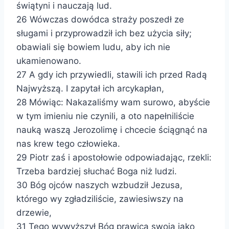
świątyni i nauczają lud.
26 Wówczas dowódca straży poszedł ze
sługami i przyprowadził ich bez użycia siły;
obawiali się bowiem ludu, aby ich nie
ukamienowano.
27 A gdy ich przywiedli, stawili ich przed Radą
Najwyższą. I zapytał ich arcykapłan,
28 Mówiąc: Nakazaliśmy wam surowo, abyście
w tym imieniu nie czynili, a oto napełniliście
nauką waszą Jerozolimę i chcecie ściągnąć na
nas krew tego człowieka.
29 Piotr zaś i apostołowie odpowiadając, rzekli:
Trzeba bardziej słuchać Boga niż ludzi.
30 Bóg ojców naszych wzbudził Jezusa,
którego wy zgładziliście, zawiesiwszy na
drzewie,
31 Tego wywyższył Bóg prawicą swoją jako