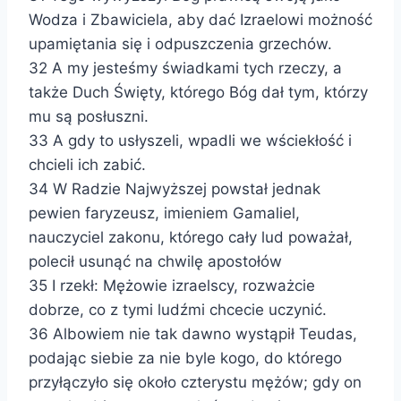
Wodza i Zbawiciela, aby dać Izraelowi możność
upamiętania się i odpuszczenia grzechów.
32 A my jesteśmy świadkami tych rzeczy, a
także Duch Święty, którego Bóg dał tym, którzy
mu są posłuszni.
33 A gdy to usłyszeli, wpadli we wściekłość i
chcieli ich zabić.
34 W Radzie Najwyższej powstał jednak
pewien faryzeusz, imieniem Gamaliel,
nauczyciel zakonu, którego cały lud poważał,
polecił usunąć na chwilę apostołów
35 I rzekł: Mężowie izraelscy, rozważcie
dobrze, co z tymi ludźmi chcecie uczynić.
36 Albowiem nie tak dawno wystąpił Teudas,
podając siebie za nie byle kogo, do którego
przyłączyło się około czterystu mężów; gdy on