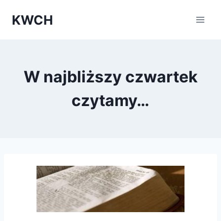
Przejdź
KWCH
do
treści
W najbliższy czwartek
czytamy…