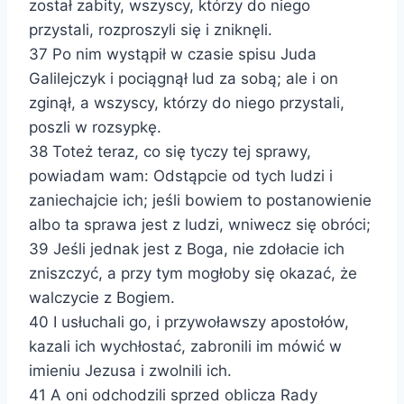
został zabity, wszyscy, którzy do niego
przystali, rozproszyli się i zniknęli.
37 Po nim wystąpił w czasie spisu Juda
Galilejczyk i pociągnął lud za sobą; ale i on
zginął, a wszyscy, którzy do niego przystali,
poszli w rozsypkę.
38 Toteż teraz, co się tyczy tej sprawy,
powiadam wam: Odstąpcie od tych ludzi i
zaniechajcie ich; jeśli bowiem to postanowienie
albo ta sprawa jest z ludzi, wniwecz się obróci;
39 Jeśli jednak jest z Boga, nie zdołacie ich
zniszczyć, a przy tym mogłoby się okazać, że
walczycie z Bogiem.
40 I usłuchali go, i przywoławszy apostołów,
kazali ich wychłostać, zabronili im mówić w
imieniu Jezusa i zwolnili ich.
41 A oni odchodzili sprzed oblicza Rady