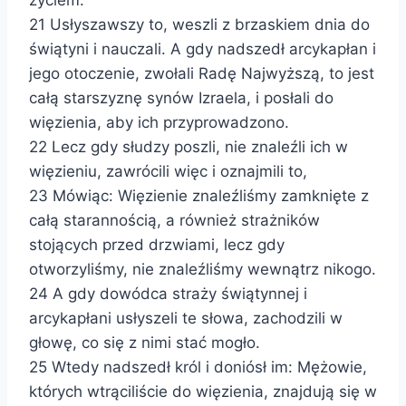
życiem.
21 Usłyszawszy to, weszli z brzaskiem dnia do
świątyni i nauczali. A gdy nadszedł arcykapłan i
jego otoczenie, zwołali Radę Najwyższą, to jest
całą starszyznę synów Izraela, i posłali do
więzienia, aby ich przyprowadzono.
22 Lecz gdy słudzy poszli, nie znaleźli ich w
więzieniu, zawrócili więc i oznajmili to,
23 Mówiąc: Więzienie znaleźliśmy zamknięte z
całą starannością, a również strażników
stojących przed drzwiami, lecz gdy
otworzyliśmy, nie znaleźliśmy wewnątrz nikogo.
24 A gdy dowódca straży świątynnej i
arcykapłani usłyszeli te słowa, zachodzili w
głowę, co się z nimi stać mogło.
25 Wtedy nadszedł król i doniósł im: Mężowie,
których wtrąciliście do więzienia, znajdują się w