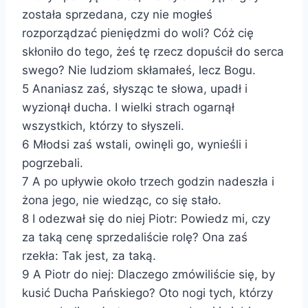
została sprzedana, czy nie mogłeś
rozporządzać pieniędzmi do woli? Cóż cię
skłoniło do tego, żeś tę rzecz dopuścił do serca
swego? Nie ludziom skłamałeś, lecz Bogu.
5 Ananiasz zaś, słysząc te słowa, upadł i
wyzionął ducha. I wielki strach ogarnął
wszystkich, którzy to słyszeli.
6 Młodsi zaś wstali, owinęli go, wynieśli i
pogrzebali.
7 A po upływie około trzech godzin nadeszła i
żona jego, nie wiedząc, co się stało.
8 I odezwał się do niej Piotr: Powiedz mi, czy
za taką cenę sprzedaliście rolę? Ona zaś
rzekła: Tak jest, za taką.
9 A Piotr do niej: Dlaczego zmówiliście się, by
kusić Ducha Pańskiego? Oto nogi tych, którzy