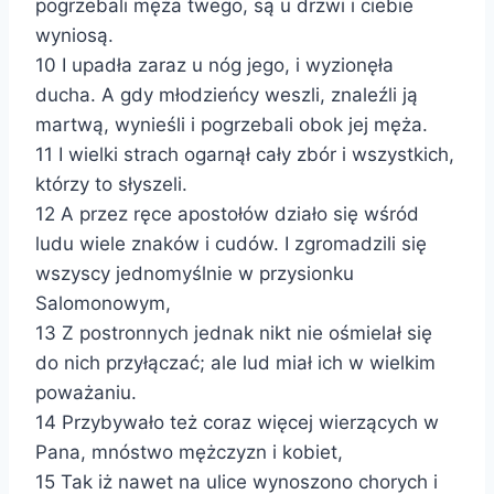
pogrzebali męża twego, są u drzwi i ciebie
wyniosą.
10 I upadła zaraz u nóg jego, i wyzionęła
ducha. A gdy młodzieńcy weszli, znaleźli ją
martwą, wynieśli i pogrzebali obok jej męża.
11 I wielki strach ogarnął cały zbór i wszystkich,
którzy to słyszeli.
12 A przez ręce apostołów działo się wśród
ludu wiele znaków i cudów. I zgromadzili się
wszyscy jednomyślnie w przysionku
Salomonowym,
13 Z postronnych jednak nikt nie ośmielał się
do nich przyłączać; ale lud miał ich w wielkim
poważaniu.
14 Przybywało też coraz więcej wierzących w
Pana, mnóstwo mężczyzn i kobiet,
15 Tak iż nawet na ulice wynoszono chorych i