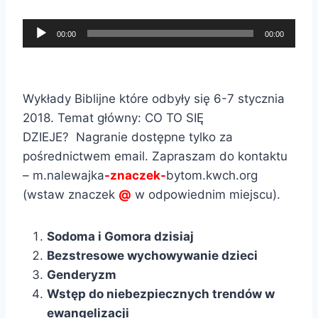
c
k
ź
a
z
ó
O
w
r
00:00
00:00
p
w
d
i
z
l
d
t
ę
a
i
ź
w
k
c
k
Wykłady Biblijne które odbyły się 6-7 stycznia
w
a
o
z
ó
2018. Temat główny: CO TO SIĘ
i
r
w
p
w
DZIEJE? Nagranie dostępne tylko za
ę
z
y
l
d
pośrednictwem email. Zapraszam do kontaktu
k
a
c
i
ź
– m.nalewajka
-znaczek-
bytom.kwch.org
o
c
h
k
w
(wstaw znaczek
@
w odpowiednim miejscu).
w
z
ó
i
y
p
w
ę
Sodoma i Gomora dzisiaj
c
l
d
k
Bezstresowe wychowywanie dzieci
h
i
ź
o
Genderyzm
k
w
w
Wstęp do niebezpiecznych trendów w
ó
i
y
ewangelizacji
w