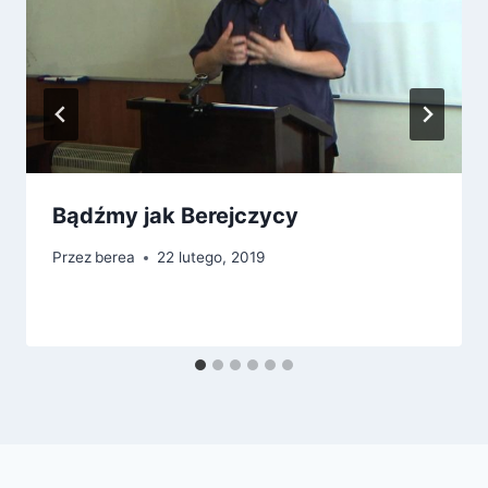
k
c
w
o
h
i
w
ę
y
k
c
o
h
w
y
Bądźmy jak Berejczycy
c
Przez
berea
22 lutego, 2019
h