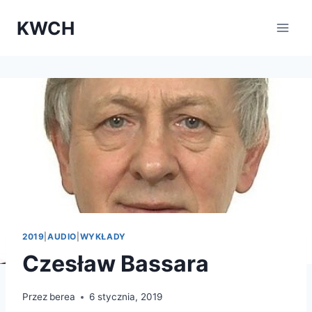
Przejdź
KWCH
do
treści
2019
|
AUDIO
|
WYKŁADY
Czesław Bassara
Przez
berea
6 stycznia, 2019