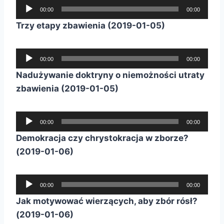
O
00:00
00:00
d
Trzy etapy zbawienia (2019-01-05)
t
w
O
a
00:00
00:00
d
r
Nadużywanie doktryny o niemożności utraty
t
z
zbawienia (2019-01-05)
w
a
a
c
O
r
00:00
00:00
z
d
z
Demokracja czy chrystokracja w zborze?
p
t
a
(2019-01-06)
l
w
c
i
a
z
k
O
r
00:00
00:00
p
ó
d
z
Jak motywować wierzących, aby zbór rósł?
l
w
t
a
(2019-01-06)
i
d
w