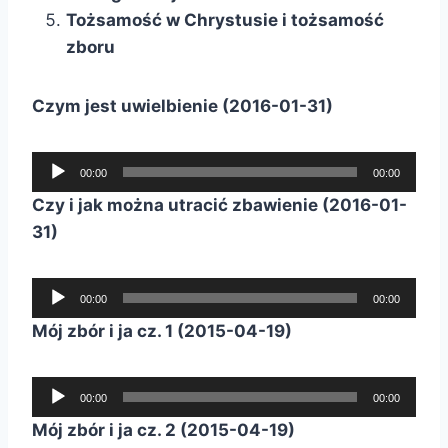
ę
c
Tożsamość w Chrystusie i tożsamość
d
k
h
zboru
ź
o
w
w
i
Czym jest uwielbienie (2016-01-31)
y
ę
c
k
O
h
00:00
00:00
o
d
Czy i jak można utracić zbawienie (2016-01-
w
t
31)
y
w
c
a
O
h
r
00:00
00:00
d
z
Mój zbór i ja cz. 1 (2015-04-19)
t
a
w
c
O
a
00:00
00:00
z
d
r
Mój zbór i ja cz. 2 (2015-04-19)
p
t