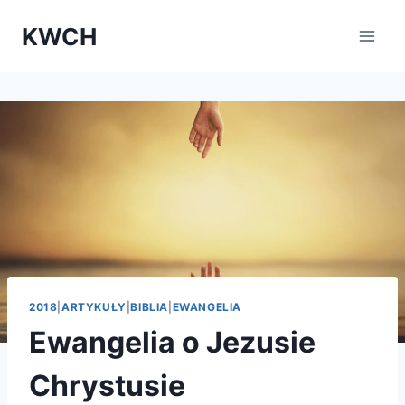
Przejdź
KWCH
do
treści
2018
|
ARTYKUŁY
|
BIBLIA
|
EWANGELIA
Ewangelia o Jezusie
Chrystusie