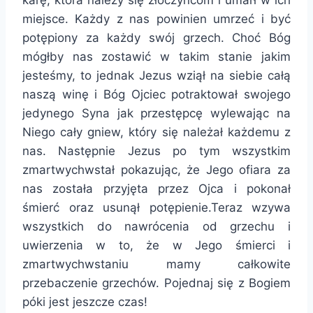
karę, która należy się złoczyńcom i umarł w ich
miejsce. Każdy z nas powinien umrzeć i być
potępiony za każdy swój grzech. Choć Bóg
mógłby nas zostawić w takim stanie jakim
jesteśmy, to jednak Jezus wziął na siebie całą
naszą winę i Bóg Ojciec potraktował swojego
jedynego Syna jak przestępcę wylewając na
Niego cały gniew, który się należał każdemu z
nas. Następnie Jezus po tym wszystkim
zmartwychwstał pokazując, że Jego ofiara za
nas została przyjęta przez Ojca i pokonał
śmierć oraz usunął potępienie.Teraz wzywa
wszystkich do nawrócenia od grzechu i
uwierzenia w to, że w Jego śmierci i
zmartwychwstaniu mamy całkowite
przebaczenie grzechów. Pojednaj się z Bogiem
póki jest jeszcze czas!