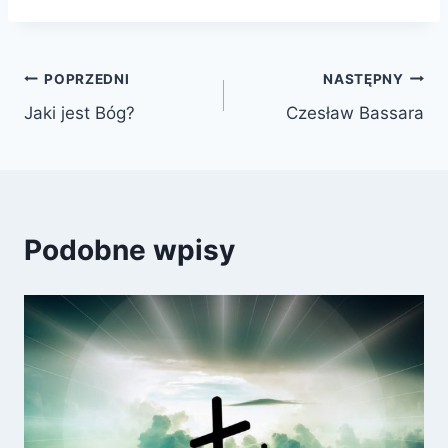
Nawigacja
POPRZEDNI
NASTĘPNY
Jaki jest Bóg?
Czesław Bassara
wpisu
Podobne wpisy